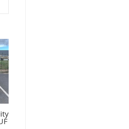
ity
UF