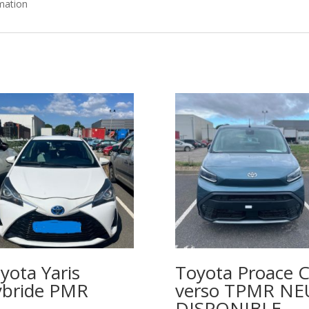
mation
yota Yaris
Toyota Proace C
bride PMR
verso TPMR NE
DISPONIBLE